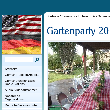
Startseite
/
Damenchor Frohsinn L.A.
/
Gartenpa
Startseite
German Radio in Amerika
German/Austrian/Swiss
Radio Stations
Audio-/Videoaufnahmen
Nationwide
Organisations
Deutsche Vereine/Clubs